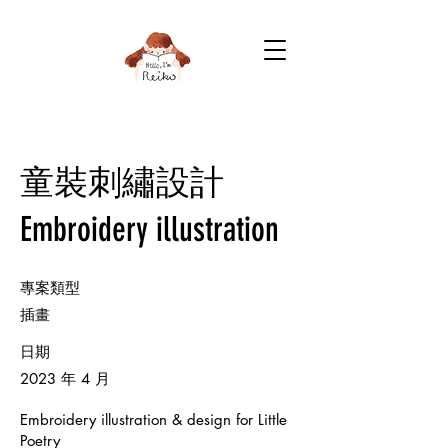
童裝刺繡設計
Embroidery illustration
專案類型
插畫
日期
2023 年 4 月
Embroidery illustration & design for Little
Poetry